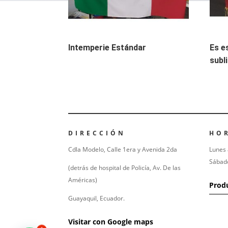
Intemperie Estándar
Es e
subl
DIRECCIÓN
HO
Cdla Modelo,
Calle 1era y Avenida 2da
Lunes 
Sábad
(detrás de hospital de Policía, Av. De las
Américas)
Prod
Guayaquil, Ecuador.
Visitar con Google maps