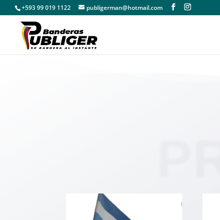
+593 99 019 1122
publigerman@hotmail.com
P