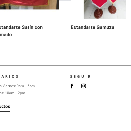
standarte Satín con
Estandarte Gamuza
imado
RARIOS
SEGUIR
a Viernes: 9am – 5pm
os: 10am – 2pm
uctos